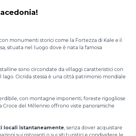
Macedonia!
e, con monumenti storici come la Fortezza di Kale e il
sa, situata nel luogo dove è nata la famosa
talline sono circondate da villaggi caratteristici con
ul lago. Ocrida stessa è una città patrimonio mondiale
erdibile, con montagne imponenti, foreste rigogliose
la Croce del Millennio offrono viste panoramiche
ti locali istantaneamente
, senza dover acquistare
ni sui ristoranti o sui siti turistici e condividere le