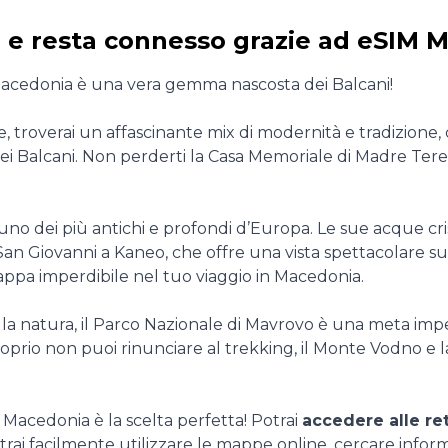
a e resta connesso grazie ad eSIM 
a Macedonia è una vera gemma nascosta dei Balcani!
opje, troverai un affascinante mix di modernità e tradizion
ei Balcani. Non perderti la Casa Memoriale di Madre Tere
 uno dei più antichi e profondi d’Europa. Le sue acque cris
i San Giovanni a Kaneo, che offre una vista spettacolare s
tappa imperdibile nel tuo viaggio in Macedonia.
la natura, il Parco Nazionale di Mavrovo è una meta imp
roprio non puoi rinunciare al trekking, il Monte Vodno e 
 Macedonia è la scelta perfetta! Potrai
accedere alle re
ai facilmente utilizzare le mappe online, cercare informazio