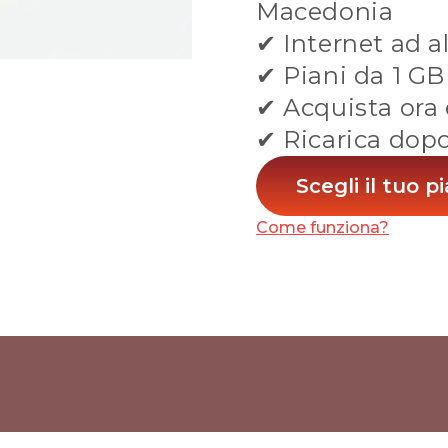
Macedonia
✔ Internet ad a
✔ Piani da 1 GB
✔ Acquista ora 
✔ Ricarica dopo 
Scegli il tuo p
Come funziona?