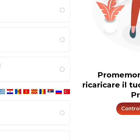
€
Promemoria
ricaricare il 
Pr
Control