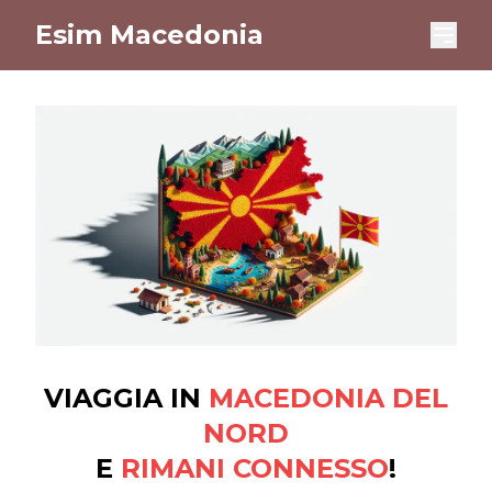
Esim Macedonia
VIAGGIA IN
MACEDONIA DEL
NORD
E
RIMANI CONNESSO
!