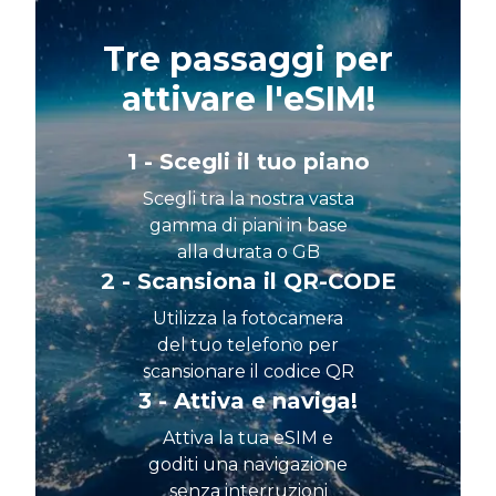
Tre passaggi per
attivare l'eSIM!
1 - Scegli il tuo piano
Scegli tra la nostra vasta
gamma di piani in base
alla durata o GB
2 - Scansiona il QR-CODE
Utilizza la fotocamera
del tuo telefono per
scansionare il codice QR
3 - Attiva e naviga!
Attiva la tua eSIM e
goditi una navigazione
senza interruzioni